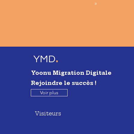
»
.
YMD
Yoonu Migration Digitale
Rejoindre le succès !
Voir plus
Visiteurs