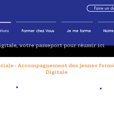
Faire un d
tions
Former chez Vous
Je me forme
Notre
tale, votre passeport pour réussir ici
sociale : Accompagnement des jeunes form
Digitale
2
'une
Mise en place d’un
Ac