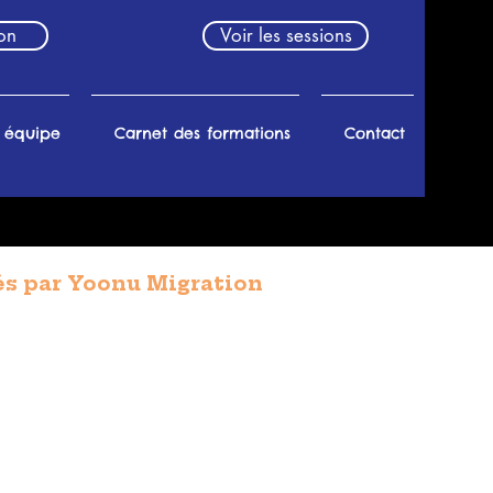
on
Voir les sessions
 équipe
Carnet des formations
Contact
és par Yoonu Migration
3
cès à des Micro-crédits ou