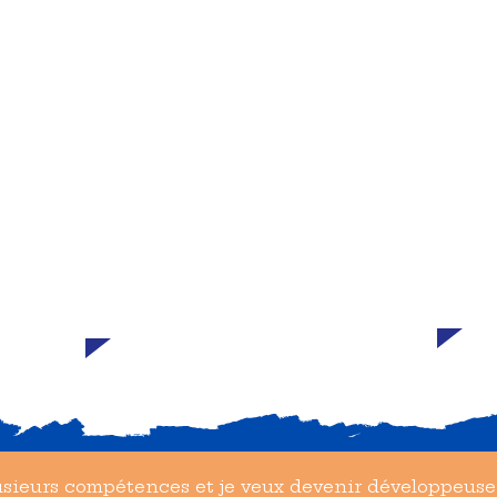
pour
apprenant à utiliser des
cont
plateformes comme LinkedIn, X
comp
(Twitter), ou même des sites web
dern
et portfolios personnels, Nous
on
part
pouvons les aidez à se rendre
enir
tiss
visibles auprès de clients et
eurs
jeun
d’employeurs potentiels. Ils
tre.
sect
pourront ainsi valoriser leurs
renf
compétences et développer leur
à jo
réputation professionnelle.
mar
lusieurs compétences et je veux devenir développeus