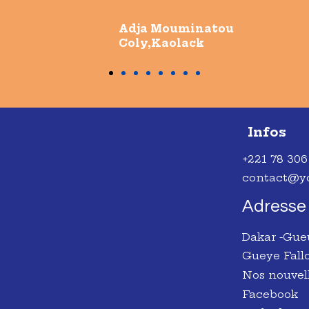
Adja Mouminatou
Coly,Kaolack
Infos
+221 78 306
contact@yo
Adresse
Dakar -Gue
Gueye Fallo
Nos nouvell
Facebook