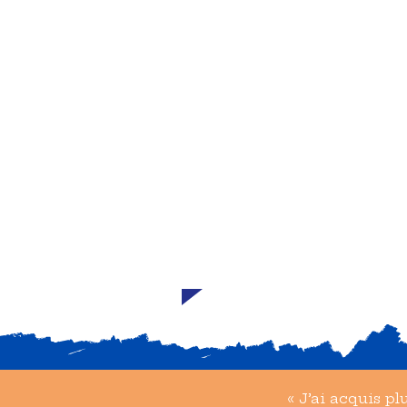
des salons de l’emploi pour
connecter les jeunes aux
recruteurs potentiels. La
plateforme Yoonu Migrati
Digitale pourrait aussi dev
un espace pour présenter l
portfolios et se faire connaî
« J’ai acquis p