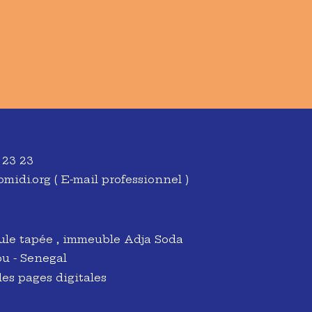
 23 23
midi.org
( E-mail professionnel )
ule tapée , immeuble Adja Soda
u - Senegal
es pages digitales