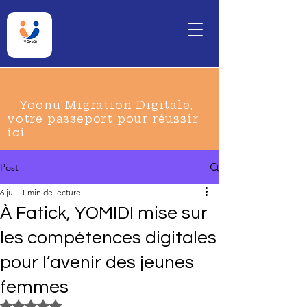
Yoonu Migration Digitale,
votre passeport pour réussir
ici
Post
6 juil.
1 min de lecture
À Fatick, YOMIDI mise sur
les compétences digitales
pour l’avenir des jeunes
femmes
Noté NaN étoiles sur 5.