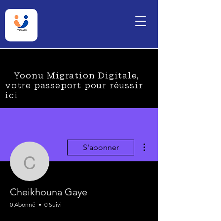
Yoonu Migration Digitale,
votre passeport pour réussir
ici
Plus d'actions
S'abonner
Cheikhouna Gaye
Cheikhouna Gaye
0 Abonné
0 Suivi